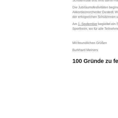
Schulenrode und sind damit maß
Die Jubiläumsfestivitäten beg
Akkordeonorchester Destedt. Wä
der erfolgreichen Schützinnen 
Am
1. September
begleitet ein
Sportheim, wo für alle Teilneh
Mit freundlichen Grüßen
Burkhard Meiners
100 Gründe zu fe