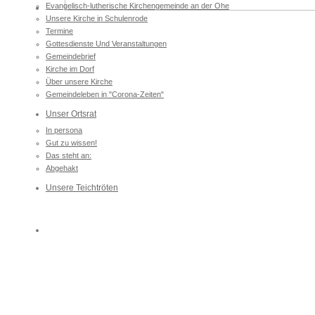
Evangelisch-lutherische Kirchengemeinde an der Ohe
Unsere Kirche in Schulenrode
Termine
Gottesdienste Und Veranstaltungen
Gemeindebrief
Kirche im Dorf
Über unsere Kirche
Gemeindeleben in "Corona-Zeiten"
Unser Ortsrat
In persona
Gut zu wissen!
Das steht an:
Abgehakt
Unsere Teichtröten