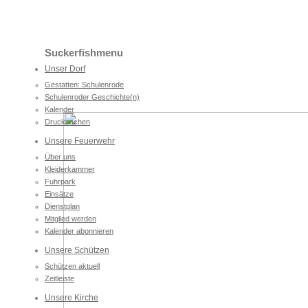
Suckerfishmenu
Unser Dorf
Gestatten: Schulenrode
Schulenroder Geschichte(n)
Kalender
Drucksachen
Unsere Feuerwehr
Über uns
Kleiderkammer
Fuhrpark
Einsätze
Dienstplan
Mitglied werden
Kalender abonnieren
Unsere Schützen
Schützen aktuell
Zeitleiste
Unsere Kirche