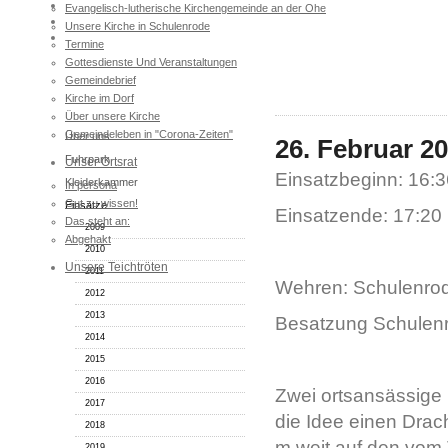
Evangelisch-lutherische Kirchengemeinde an der Ohe
Unsere Kirche in Schulenrode
Termine
Gottesdienste Und Veranstaltungen
Gemeindebrief
Kirche im Dorf
Unsere Feuerwehr
Über unsere Kirche
Gemeindeleben in "Corona-Zeiten"
Über uns
26. Februar 20
Fuhrpark
Unser Ortsrat
Einsatzbeginn: 16:3
Kleiderkammer
In persona
Gut zu wissen!
Einsätze
Einsatzende: 17:20
Das steht an:
2009
Abgehakt
2010
Unsere Teichtröten
2011
Wehren: Schulenro
2012
2013
Besatzung Schulenr
2014
2015
2016
Zwei ortsansässige 
2017
die Idee einen Drac
2018
m weit auf den vom 
2019