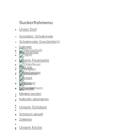
Suckerfishmenu
Unser Dorf
Gestatten: Schulenrode
Schulenroder Geschichte(n)
Kalender
Drucksachen
Unsere Feuerwehr
Über uns
Kleiderkammer
Fuhrpark
Einsätze
Dienstplan
Mitglied werden
Kalender abonnieren
Unsere Schützen
Schützen aktuell
Zeitleiste
Unsere Kirche